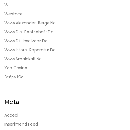
W
Westace
Www.alexander-Berge.no
Www.die-Bootschaft.de
Www.dii-Insolvenz.de
Www.istore-Reparatur.de
Www.smalokalt.no
Yep Casino
Зебра Юа
Meta
Accedi
Inserimenti Feed