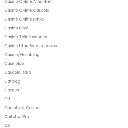
Casinò Online Amonbet
Casinò Online Casoola
Casinò Online Plinko
Casino Privé
Casino Talletusbonus
Casino Utan Svensk Licens
Casino/gambling
Casinolab
Casoola Italia
Catalog
Cazeus
CH
ChainLuck Casino
Chitchat.pro
CIB