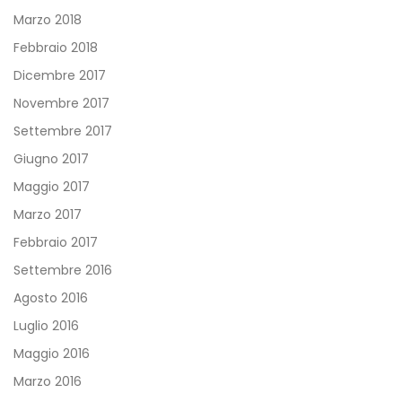
Marzo 2018
Febbraio 2018
Dicembre 2017
Novembre 2017
Settembre 2017
Giugno 2017
Maggio 2017
Marzo 2017
Febbraio 2017
Settembre 2016
Agosto 2016
Luglio 2016
Maggio 2016
Marzo 2016