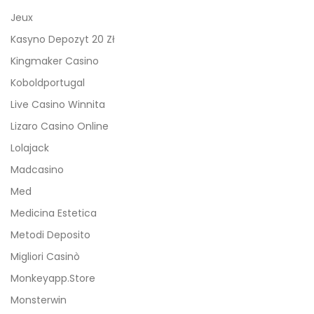
Jeux
Kasyno Depozyt 20 Zł
Kingmaker Casino
Koboldportugal
Live Casino Winnita
Lizaro Casino Online
Lolajack
Madcasino
Med
Medicina Estetica
Metodi Deposito
Migliori Casinò
Monkeyapp.store
Monsterwin