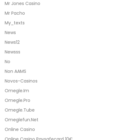
Mr Jones Casino
Mr Pacho
My_texts
News
News12
Newsss
No
Non AAMS
Novos-Casinos
Omegle.im
Omegle.pro
Omegle.tube
Omeglefun.net
Online Casino
Online Casino Paysafecard 10€