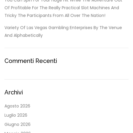
You Can Spin For Your Huge Hit While The Adventure Out
Of Profitable For The Really Practical Slot Machines And
Tricky The Participants From All Over The Nation!
Variety Of Las Vegas Gambling Enterprises By The Venue
And Alphabetically
Commenti Recenti
Archivi
Agosto 2026
Luglio 2026
Giugno 2026