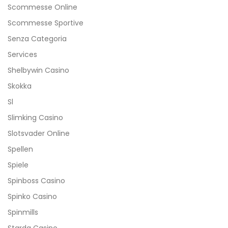
Scommesse Online
Scommesse Sportive
Senza Categoria
Services
Shelbywin Casino
Skokka
Sl
Slimking Casino
Slotsvader Online
Spellen
Spiele
Spinboss Casino
Spinko Casino
Spinmills