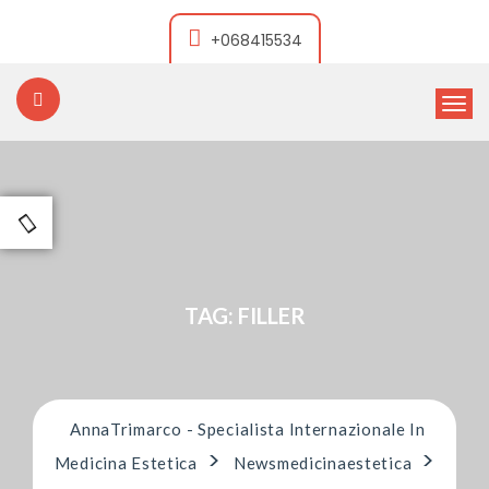
+068415534
T
o
ANNATRIMARCO
g
g
l
e
n
a
v
i
TAG: FILLER
g
a
t
i
o
AnnaTrimarco - Specialista Internazionale In
n
>
>
Medicina Estetica
Newsmedicinaestetica