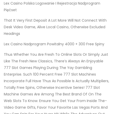
Lex Casino Polska Logowanie I Rejestracja Nadprogram
Pięćset
That It Very First Deposit A Lot More Will Not Connect With
Desk Video Game, Alive Local Casino, Otherwise Excluded
Headings
Lex Casino Nadprogram Powitalny 4000 + 300 Free Spiny
Thus Whether You Are Fresh To Online Slots Or Simply Just
Like The Fresh New Classics, There’s Always An Enjoyable
777 Slot Games Playing During The Yay Gambling
Enterprise. Such 100 Percent Free 777 Slot Machines
Incorporate Full Have Thus As Possible Is Actually Multipliers,
Totally Free Spins, Otherwise Incentive Series! 777 Slot
Machine Games Are Among The Best Brand Of On The
Web Slots To Know. Ensure You Get Your From Inside The-
Video Game Gifts, Favor Your Favorite Las Vegas Ports And