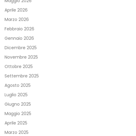
Maggio 2026
Aprile 2026
Marzo 2026
Febbraio 2026
Gennaio 2026
Dicembre 2025
Novembre 2025
Ottobre 2025
Settembre 2025
Agosto 2025
Luglio 2025
Giugno 2025
Maggio 2025
Aprile 2025
Marzo 2025