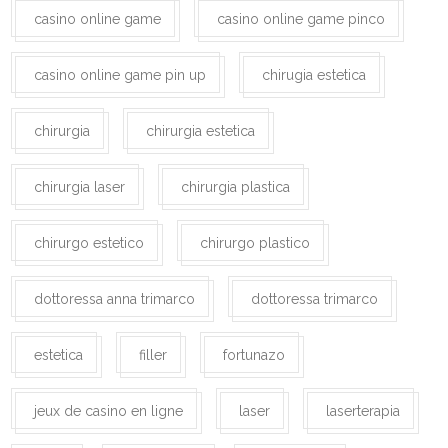
casino online game
casino online game pinco
casino online game pin up
chirugia estetica
chirurgia
chirurgia estetica
chirurgia laser
chirurgia plastica
chirurgo estetico
chirurgo plastico
dottoressa anna trimarco
dottoressa trimarco
estetica
filler
fortunazo
jeux de casino en ligne
laser
laserterapia