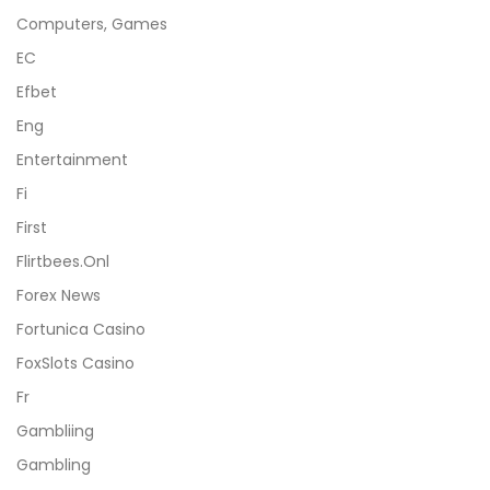
Computers, Games
EC
Efbet
Eng
Entertainment
Fi
First
Flirtbees.onl
Forex News
Fortunica Casino
FoxSlots Casino
Fr
Gambliing
Gambling