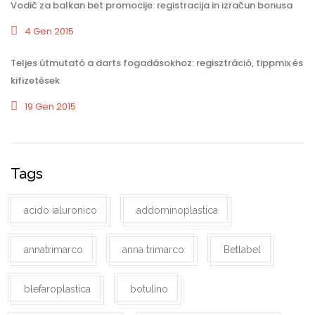
Vodič za balkan bet promocije: registracija in izračun bonusa
4 Gen 2015
Teljes útmutató a darts fogadásokhoz: regisztráció, tippmix és
kifizetések
19 Gen 2015
Tags
acido ialuronico
addominoplastica
annatrimarco
anna trimarco
Betlabel
blefaroplastica
botulino