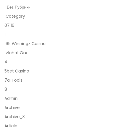
! Без Рубрики
!Category
07.16
1
165 Winningz Casino
1v1chat.one
4
5bet Casino
7ai.tools
8
Admin
Archive
Archive_3
Article