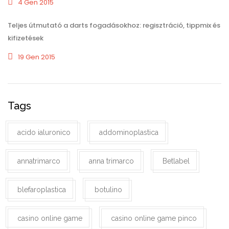
4 Gen 2015
Teljes útmutató a darts fogadásokhoz: regisztráció, tippmix és
kifizetések
19 Gen 2015
Tags
acido ialuronico
addominoplastica
annatrimarco
anna trimarco
Betlabel
blefaroplastica
botulino
casino online game
casino online game pinco