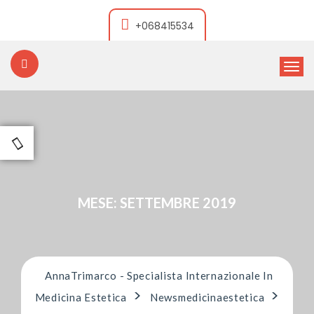
+068415534
T
o
ANNATRIMARCO
g
g
l
e
n
a
v
i
MESE: SETTEMBRE 2019
g
a
t
i
o
AnnaTrimarco - Specialista Internazionale In
n
>
>
Medicina Estetica
Newsmedicinaestetica